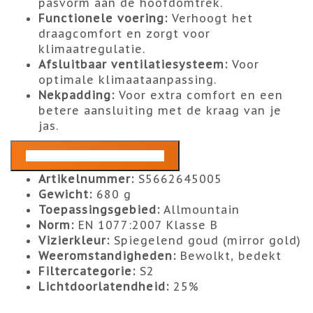
pasvorm aan de hoofdomtrek.
Functionele voering:
Verhoogt het
draagcomfort en zorgt voor
klimaatregulatie.
Afsluitbaar ventilatiesysteem:
Voor
optimale klimaataanpassing.
Nekpadding:
Voor extra comfort en een
betere aansluiting met de kraag van je
jas.
TECHNISCHE SPECIFICATIES
Artikelnummer:
S5662645005
Gewicht:
680 g
Toepassingsgebied:
Allmountain
Norm:
EN 1077:2007 Klasse B
Vizierkleur:
Spiegelend goud (mirror gold)
Weeromstandigheden:
Bewolkt, bedekt
Filtercategorie:
S2
Lichtdoorlatendheid:
25%