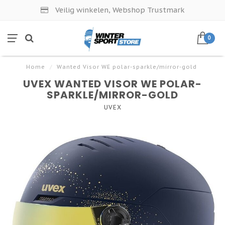
Veilig winkelen, Webshop Trustmark
0
Home
/
Wanted Visor WE polar-sparkle/mirror-gold
UVEX WANTED VISOR WE POLAR-
SPARKLE/MIRROR-GOLD
UVEX