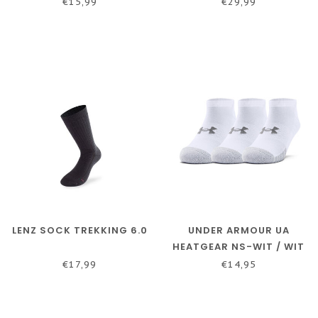
€15,99
€29,99
LENZ SOCK TREKKING 6.0
UNDER ARMOUR UA
HEATGEAR NS-WIT / WIT
/ STAAL
€17,99
€14,95