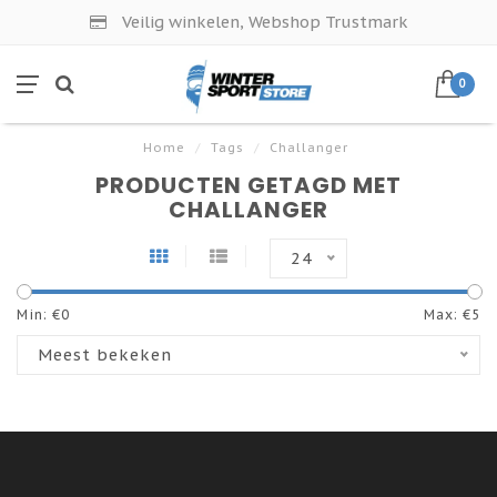
Veilig winkelen, Webshop Trustmark
0
Home
/
Tags
/
Challanger
PRODUCTEN GETAGD MET
CHALLANGER
24
Min: €
0
Max: €
5
Meest bekeken