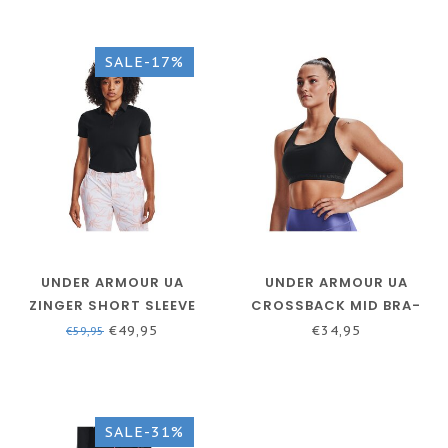
SALE-17%
UNDER ARMOUR UA
UNDER ARMOUR UA
ZINGER SHORT SLEEVE
CROSSBACK MID BRA-
POLO-ZWART
ZWART/GRIJS - SPORT
€49,95
€34,95
€59,95
BH
SALE-31%