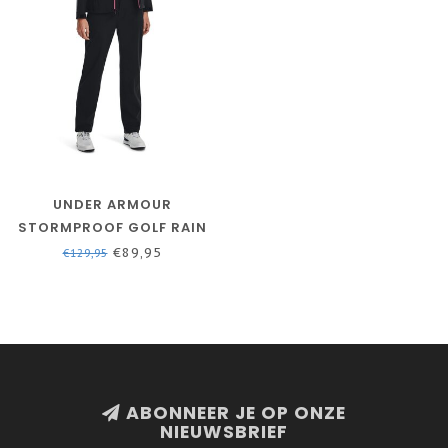
UNDER ARMOUR
STORMPROOF GOLF RAIN
PANT DAMESREGENBROEK
€89,95
€129,95
UA GOLF
ABONNEER JE OP ONZE
NIEUWSBRIEF