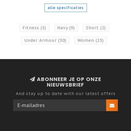
alle specificaties
Fitness
(5)
Navy
(9)
Short
(2)
Under Armour
(30)
Women
(23)
ABONNEER JE OP ONZE
NIEUWSBRIEF
And stay up to date with our latest offers