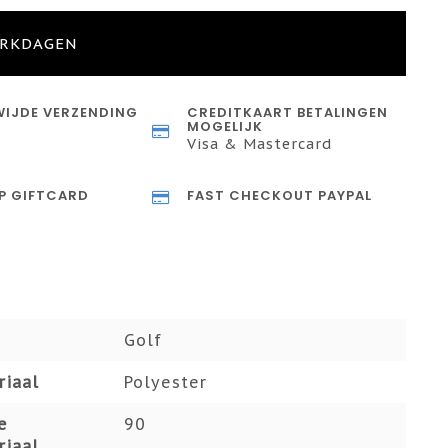
ERKDAGEN
IJDE VERZENDING
CREDITKAART BETALINGEN
MOGELIJK
Visa & Mastercard
P GIFTCARD
FAST CHECKOUT PAYPAL
Golf
riaal
Polyester
e
90
riaal