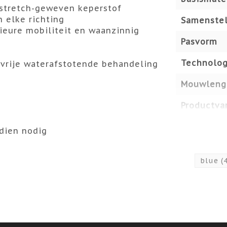
stretch-geweven keperstof
 elke richting
Samenstel
ieure mobiliteit en waanzinnig
Pasvorm
Technolog
rvrije waterafstotende behandeling
Mouwleng
Productvar
ndien nodig
blue
(