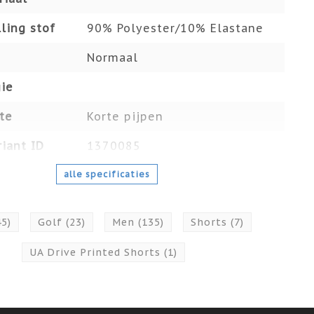
ling stof
90% Polyester/10% Elastane
Normaal
ie
te
Korte pijpen
iant ID
1370085
alle specificaties
45)
Golf
(23)
Men
(135)
Shorts
(7)
UA Drive Printed Shorts
(1)