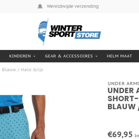
Wereldwijde verzending
KINDEREN
GEAR & ACCESSOIRES
HELM MAAT
 Blauw / Halo Grijs
UNDER ARM
UNDER 
SHORT-
BLAUW 
€69,95
In