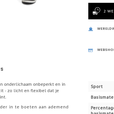
2 W
WERELDW
WEBSHO
WS
hun onderlichaam onbeperkt en in
Sport
t - zo licht en flexibel dat je
int.
Basismate
nder in te boeten aan ademend
Percentag
basismate