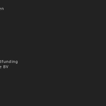
en
dfunding
e BV