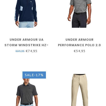
UNDER ARMOUR UA
UNDER ARMOUR
STORM WINDSTRIKE HZ-
PERFORMANCE POLO 2.0
ACADEMY / PENINSULA
STEEL
€74,95
€54,95
€89,95
BLUE / PENINSULA BLUE
SALE-17%