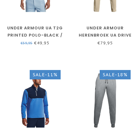
UNDER ARMOUR UA T2G
UNDER ARMOUR
PRINTED POLO-BLACK /
HERENBROEK UA DRIVE
WHITE / BLACK
TAPERED - GOLF KHAKI
€49,95
€79,95
€59,95
MANNEN
SALE-11%
SALE-18%