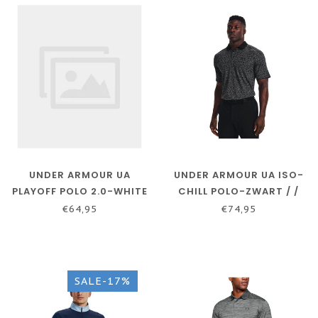
UNDER ARMOUR UA
UNDER ARMOUR UA ISO-
PLAYOFF POLO 2.0-WHITE
CHILL POLO-ZWART / /
/ OPAL BLUE / BLACK
ZWART
€64,95
€74,95
SALE-17%