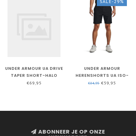
SALE-29%
UNDER ARMOUR UA DRIVE
UNDER ARMOUR
TAPER SHORT-HALO
HERENSHORTS UA ISO-
GRAY / / HALO GRAY
CHILL AIRVENT - ZWART -
€69,95
€59,95
€84,95
KORTE BROEK - GOLF
ABONNEER JE OP ONZE