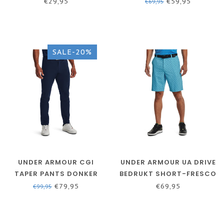
SHIRT MANNEN ZWART
HALO GRAY
€29,95
€59,95
€69,95
SALE-20%
UNDER ARMOUR CGI
UNDER ARMOUR UA DRIVE
TAPER PANTS DONKER
BEDRUKT SHORT-FRESCO
BLAUW COLDGEAR
BLAUW / CRUISE BLAUW /
€79,95
€69,95
€99,95
TECHNOLOGIE
HALO GRIJS