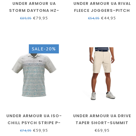
UNDER ARMOUR UA
UNDER ARMOUR UA RIVAL
STORM DAYTONA HZ-
FLEECE JOGGERS-PITCH
VICTORY BLUE / ACADEMY
LICHTGRIJS/WIT
€79,95
€44,95
€89,95
€54,95
/ REFLECTIVE
SALE-20%
UNDER ARMOUR UA ISO-
UNDER ARMOUR UA DRIVE
CHILL PSYCH STRIPE P-
TAPER SHORT-SUMMIT
WIT / FRESCO BLAUW /
WHITE / / HALO GRAY
€59,95
€69,95
€74,95