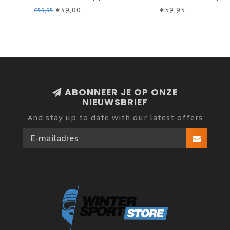
ONYX WHITE
/ ONYX WHITE
€39,00
€59,95
€59,95
ABONNEER JE OP ONZE
NIEUWSBRIEF
And stay up to date with our latest offers