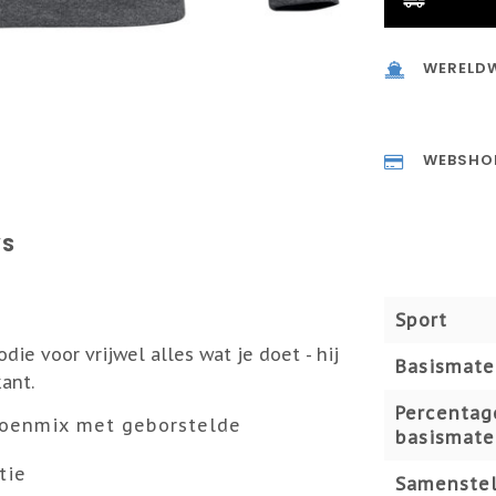
WERELDW
WEBSHO
WS
Sport
die voor vrijwel alles wat je doet - hij
Basismate
ant.
Percentag
toenmix met geborstelde
basismate
tie
Samenstel