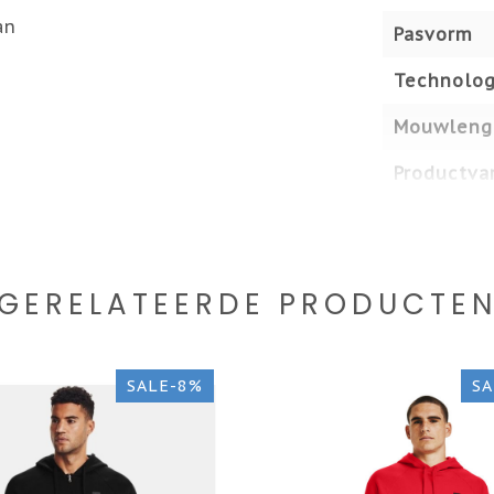
an
Pasvorm
Technolog
Mouwleng
Productvar
GERELATEERDE PRODUCTE
SALE-8%
SA