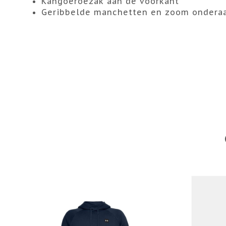
Kangoeroezak aan de voorkant
Geribbelde manchetten en zoom ondera