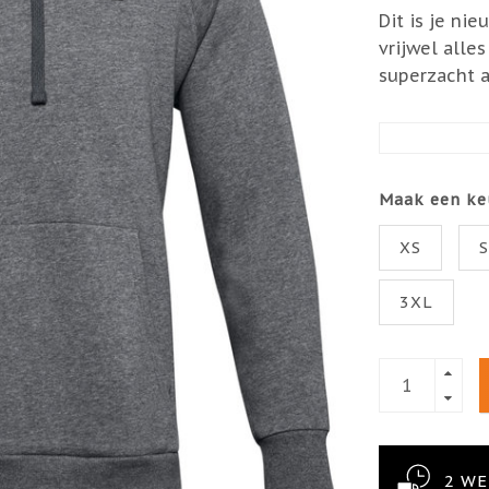
Dit is je ni
vrijwel alles
superzacht 
Maak een ke
XS
3XL
2 W