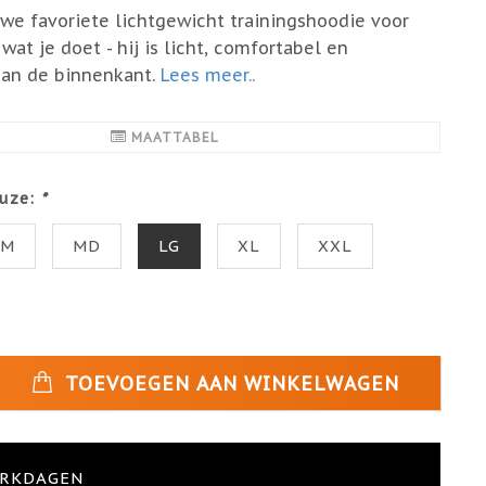
euwe favoriete lichtgewicht trainingshoodie voor
 wat je doet - hij is licht, comfortabel en
aan de binnenkant.
Lees meer..
MAATTABEL
uze:
*
SM
MD
LG
XL
XXL
TOEVOEGEN AAN WINKELWAGEN
ERKDAGEN