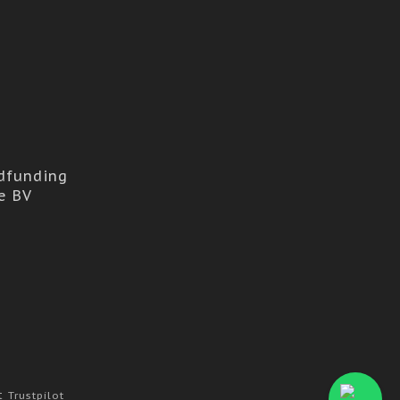
dfunding
e BV
at
Trustpilot