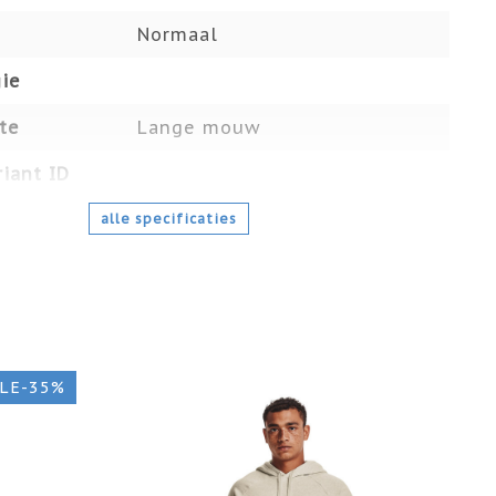
Normaal
ie
te
Lange mouw
iant ID
alle specificaties
N
LE-35%