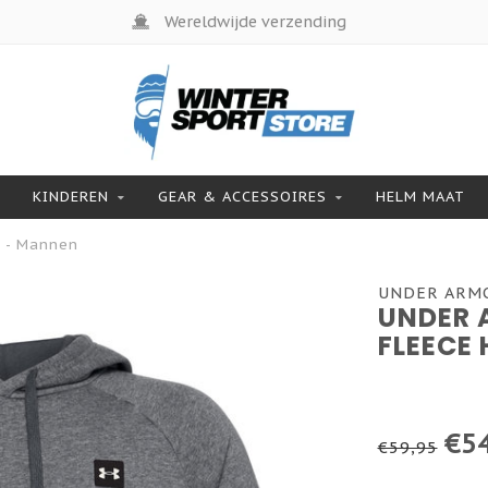
Wereldwijde verzending
KINDEREN
GEAR & ACCESSOIRES
HELM MAAT
s - Mannen
UNDER ARM
UNDER 
FLEECE
€54
€59,95